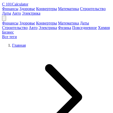
C
101Calculator
Финансы
Здоровье
Конвертеры
Математика
Строительство
Даты
Авто
Электрика
Финансы
Здоровье
Конвертеры
Математика
Даты
Строительство
Авто
Электрика
Физика
Повседневное
Химия
Бизнес
Все теги
Главная