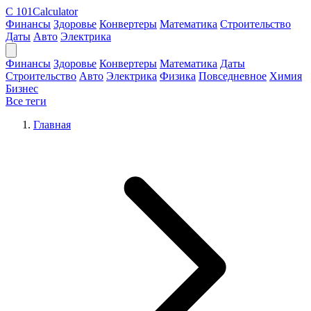
C
101Calculator
Финансы
Здоровье
Конвертеры
Математика
Строительство
Даты
Авто
Электрика
Финансы
Здоровье
Конвертеры
Математика
Даты
Строительство
Авто
Электрика
Физика
Повседневное
Химия
Бизнес
Все теги
Главная