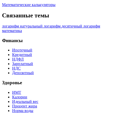
Математические калькуляторы
Связанные темы
логарифм
натуральный логарифм
десятичный логарифм
математика
Финансы
Ипотечный
Кредитный
НДФЛ
Зарплатный
НДС
Депозитный
Здоровье
ИМТ
Калории
Идеальный вес
Процент жира
Норма воды