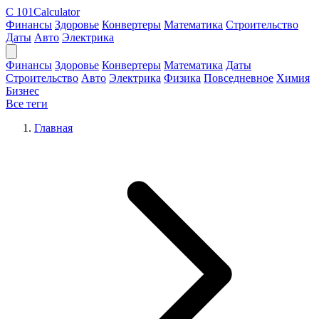
C
101Calculator
Финансы
Здоровье
Конвертеры
Математика
Строительство
Даты
Авто
Электрика
Финансы
Здоровье
Конвертеры
Математика
Даты
Строительство
Авто
Электрика
Физика
Повседневное
Химия
Бизнес
Все теги
Главная