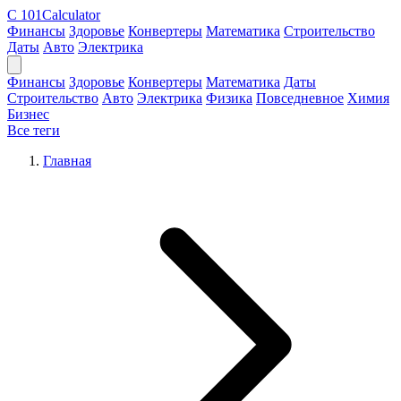
C
101Calculator
Финансы
Здоровье
Конвертеры
Математика
Строительство
Даты
Авто
Электрика
Финансы
Здоровье
Конвертеры
Математика
Даты
Строительство
Авто
Электрика
Физика
Повседневное
Химия
Бизнес
Все теги
Главная