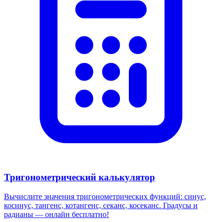
Тригонометрический калькулятор
Вычислите значения тригонометрических функций: синус,
косинус, тангенс, котангенс, секанс, косеканс. Градусы и
радианы — онлайн бесплатно!