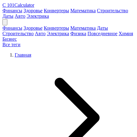
C
101Calculator
Финансы
Здоровье
Конвертеры
Математика
Строительство
Даты
Авто
Электрика
Финансы
Здоровье
Конвертеры
Математика
Даты
Строительство
Авто
Электрика
Физика
Повседневное
Химия
Бизнес
Все теги
Главная