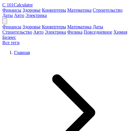
C
101Calculator
Финансы
Здоровье
Конвертеры
Математика
Строительство
Даты
Авто
Электрика
Финансы
Здоровье
Конвертеры
Математика
Даты
Строительство
Авто
Электрика
Физика
Повседневное
Химия
Бизнес
Все теги
Главная