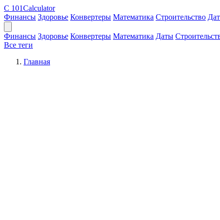
C
101Calculator
Финансы
Здоровье
Конвертеры
Математика
Строительство
Да
Финансы
Здоровье
Конвертеры
Математика
Даты
Строительст
Все теги
Главная