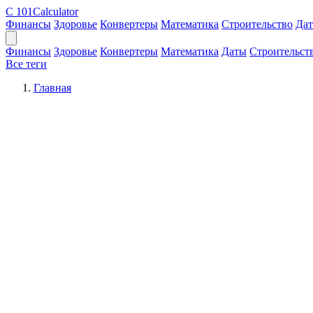
C
101Calculator
Финансы
Здоровье
Конвертеры
Математика
Строительство
Да
Финансы
Здоровье
Конвертеры
Математика
Даты
Строительст
Все теги
Главная