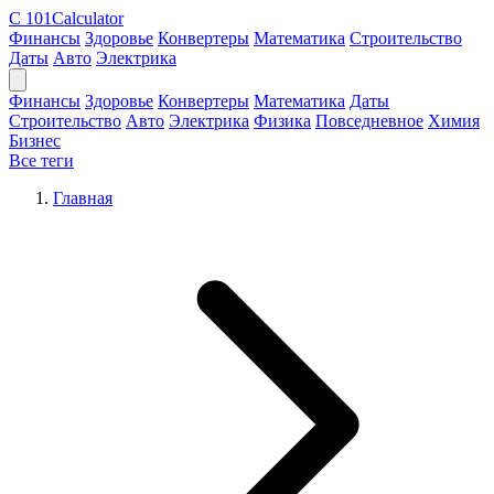
C
101Calculator
Финансы
Здоровье
Конвертеры
Математика
Строительство
Даты
Авто
Электрика
Финансы
Здоровье
Конвертеры
Математика
Даты
Строительство
Авто
Электрика
Физика
Повседневное
Химия
Бизнес
Все теги
Главная