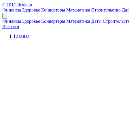
C
101Calculator
Финансы
Здоровье
Конвертеры
Математика
Строительство
Да
Финансы
Здоровье
Конвертеры
Математика
Даты
Строительст
Все теги
Главная