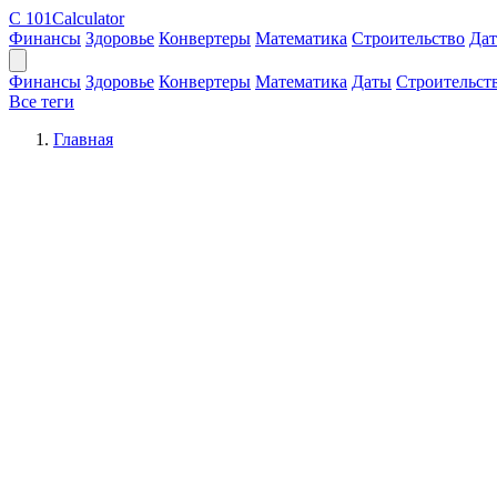
C
101Calculator
Финансы
Здоровье
Конвертеры
Математика
Строительство
Да
Финансы
Здоровье
Конвертеры
Математика
Даты
Строительст
Все теги
Главная