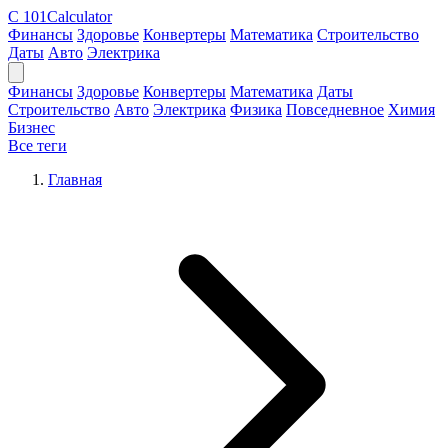
C
101Calculator
Финансы
Здоровье
Конвертеры
Математика
Строительство
Даты
Авто
Электрика
Финансы
Здоровье
Конвертеры
Математика
Даты
Строительство
Авто
Электрика
Физика
Повседневное
Химия
Бизнес
Все теги
Главная