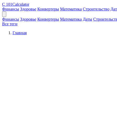
C
101Calculator
Финансы
Здоровье
Конвертеры
Математика
Строительство
Да
Финансы
Здоровье
Конвертеры
Математика
Даты
Строительст
Все теги
Главная