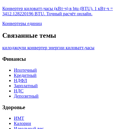
Конвертер киловатт-часы (кВт·ч) в btu (BTU). 1 кВт·ч =
3412.128220196 BTU. Точный расчёт онлайн.
Конвертеры единиц
Связанные темы
килоджоули
конвертер
энергии
киловатт-часы
Финансы
Ипотечный
Кредитный
НДФЛ
Зарплатный
НДС
Депозитный
Здоровье
ИМТ
Калории
Идеальный вес