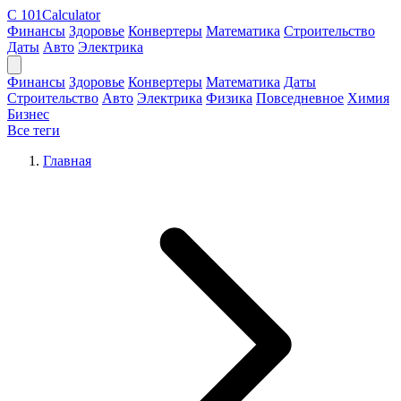
C
101Calculator
Финансы
Здоровье
Конвертеры
Математика
Строительство
Даты
Авто
Электрика
Финансы
Здоровье
Конвертеры
Математика
Даты
Строительство
Авто
Электрика
Физика
Повседневное
Химия
Бизнес
Все теги
Главная