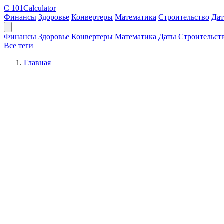
C
101Calculator
Финансы
Здоровье
Конвертеры
Математика
Строительство
Да
Финансы
Здоровье
Конвертеры
Математика
Даты
Строительст
Все теги
Главная