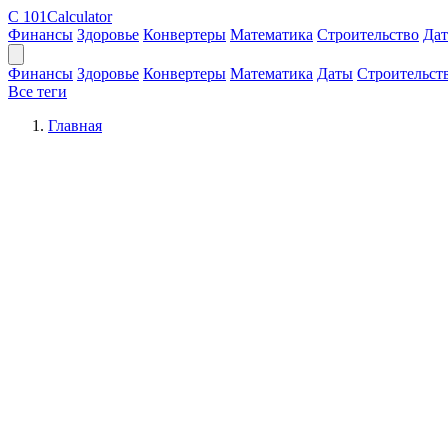
C
101Calculator
Финансы
Здоровье
Конвертеры
Математика
Строительство
Да
Финансы
Здоровье
Конвертеры
Математика
Даты
Строительст
Все теги
Главная