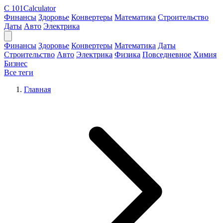
C
101Calculator
Финансы
Здоровье
Конвертеры
Математика
Строительство
Даты
Авто
Электрика
Финансы
Здоровье
Конвертеры
Математика
Даты
Строительство
Авто
Электрика
Физика
Повседневное
Химия
Бизнес
Все теги
Главная