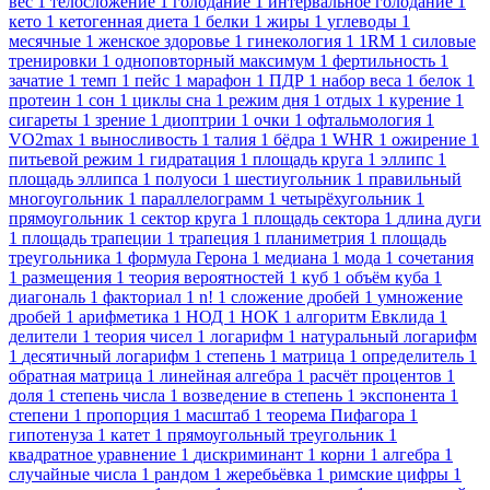
вес
1
телосложение
1
голодание
1
интервальное голодание
1
кето
1
кетогенная диета
1
белки
1
жиры
1
углеводы
1
месячные
1
женское здоровье
1
гинекология
1
1RM
1
силовые
тренировки
1
одноповторный максимум
1
фертильность
1
зачатие
1
темп
1
пейс
1
марафон
1
ПДР
1
набор веса
1
белок
1
протеин
1
сон
1
циклы сна
1
режим дня
1
отдых
1
курение
1
сигареты
1
зрение
1
диоптрии
1
очки
1
офтальмология
1
VO2max
1
выносливость
1
талия
1
бёдра
1
WHR
1
ожирение
1
питьевой режим
1
гидратация
1
площадь круга
1
эллипс
1
площадь эллипса
1
полуоси
1
шестиугольник
1
правильный
многоугольник
1
параллелограмм
1
четырёхугольник
1
прямоугольник
1
сектор круга
1
площадь сектора
1
длина дуги
1
площадь трапеции
1
трапеция
1
планиметрия
1
площадь
треугольника
1
формула Герона
1
медиана
1
мода
1
сочетания
1
размещения
1
теория вероятностей
1
куб
1
объём куба
1
диагональ
1
факториал
1
n!
1
сложение дробей
1
умножение
дробей
1
арифметика
1
НОД
1
НОК
1
алгоритм Евклида
1
делители
1
теория чисел
1
логарифм
1
натуральный логарифм
1
десятичный логарифм
1
степень
1
матрица
1
определитель
1
обратная матрица
1
линейная алгебра
1
расчёт процентов
1
доля
1
степень числа
1
возведение в степень
1
экспонента
1
степени
1
пропорция
1
масштаб
1
теорема Пифагора
1
гипотенуза
1
катет
1
прямоугольный треугольник
1
квадратное уравнение
1
дискриминант
1
корни
1
алгебра
1
случайные числа
1
рандом
1
жеребьёвка
1
римские цифры
1