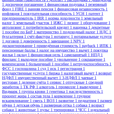
1
досрочное погашение
1
финансовая подушка
1
резервный
фонд
1
FIRE
1
ранняя пенсия
1
финансовая независимость
1
инфляция
1
покупательная способность
1
УСН
1
патент
1
предприниматель
1
IRR
1
норма доходности
1
земельный
налог
1
земельный участок
1
ИЖС
1
лизинг
1
оборудование
1
автолизинг
1
потребительский кредит
1
наценка
1
декретные
1
пособие по БиР
1
материнство
1
подоходный налог
1
НДС
1
бухгалтерия
1
счёт-фактура
1
нотариус
1
нотариальные услуги
1
договор
1
доверенность
1
завещание
1
NPV
1
дисконтирование
1
приведённая стоимость
1
payback
1
ИПК
1
пенсионные баллы
1
налог на имущество
1
вычет
1
покупка
жилья
1
оклад
1
финансовая цель
1
самозанятый
1
НПД
1
фриланс
1
выходное пособие
1
увольнение
1
сокращение
1
компенсация
1
больничный
1
пособие
1
нетрудоспособность
1
ФСС
1
госпошлина
1
суд
1
иск
1
регистрация
1
государственные услуги
1
биржа
1
налоговый вычет
1
возврат
НДФЛ
1
имущественный вычет
1
3-НДФЛ
1
чаевые
1
ресторан
1
деление счёта
1
сервис
1
отпускные
1
средний
заработок
1
ТК РФ
1
алкоголь
1
промилле
1
выведение
1
Видмарк
1
группа крови
1
генетика
1
наследственность
1
процент жира
1
состав тела
1
кормление
1
грудное
вскармливание
1
смесь
1
ВОЗ
1
развитие
1
педиатрия
1
размер
обуви
1
детская обувь
1
размерная сетка
1
собака
1
возраст
собаки
1
животные
1
пульс
1
тренировки
1
ЧСС
1
идеальный