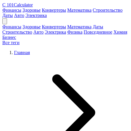
C
101Calculator
Финансы
Здоровье
Конвертеры
Математика
Строительство
Даты
Авто
Электрика
Финансы
Здоровье
Конвертеры
Математика
Даты
Строительство
Авто
Электрика
Физика
Повседневное
Химия
Бизнес
Все теги
Главная