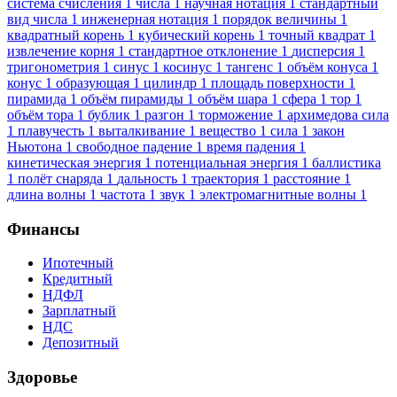
система счисления
1
числа
1
научная нотация
1
стандартный
вид числа
1
инженерная нотация
1
порядок величины
1
квадратный корень
1
кубический корень
1
точный квадрат
1
извлечение корня
1
стандартное отклонение
1
дисперсия
1
тригонометрия
1
синус
1
косинус
1
тангенс
1
объём конуса
1
конус
1
образующая
1
цилиндр
1
площадь поверхности
1
пирамида
1
объём пирамиды
1
объём шара
1
сфера
1
тор
1
объём тора
1
бублик
1
разгон
1
торможение
1
архимедова сила
1
плавучесть
1
выталкивание
1
вещество
1
сила
1
закон
Ньютона
1
свободное падение
1
время падения
1
кинетическая энергия
1
потенциальная энергия
1
баллистика
1
полёт снаряда
1
дальность
1
траектория
1
расстояние
1
длина волны
1
частота
1
звук
1
электромагнитные волны
1
Финансы
Ипотечный
Кредитный
НДФЛ
Зарплатный
НДС
Депозитный
Здоровье