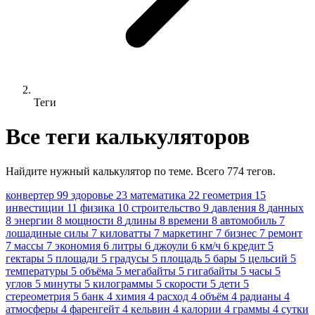
Теги
Все теги калькуляторов
Найдите нужный калькулятор по теме. Всего 774 тегов.
конвертер
99
здоровье
23
математика
22
геометрия
15
инвестиции
11
физика
10
строительство
9
давления
8
данных
8
энергии
8
мощности
8
длины
8
времени
8
автомобиль
7
лошадиные силы
7
киловатты
7
маркетинг
7
бизнес
7
ремонт
7
массы
7
экономия
6
литры
6
джоули
6
км/ч
6
кредит
5
гектары
5
площади
5
градусы
5
площадь
5
бары
5
цельсий
5
температуры
5
объёма
5
мегабайты
5
гигабайты
5
часы
5
углов
5
минуты
5
килограммы
5
скорости
5
дети
5
стереометрия
5
банк
4
химия
4
расход
4
объём
4
радианы
4
атмосферы
4
фаренгейт
4
кельвин
4
калории
4
граммы
4
сутки