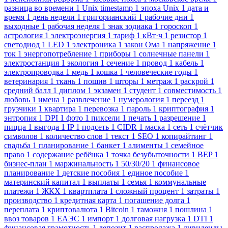
разница во времени
1
Unix timestamp
1
эпоха Unix
1
дата и
время
1
день недели
1
григорианский
1
рабочие дни
1
выходные
1
рабочая неделя
1
знак зодиака
1
гороскоп
1
астрология
1
электроэнергия
1
тариф
1
кВт·ч
1
резистор
1
светодиод
1
LED
1
электроника
1
закон Ома
1
напряжение
1
ток
1
энергопотребление
1
приборы
1
солнечные панели
1
электростанция
1
экология
1
сечение
1
провод
1
кабель
1
электропроводка
1
медь
1
кошка
1
человеческие годы
1
ветеринария
1
ткань
1
пошив
1
шторы
1
метраж
1
раскрой
1
средний балл
1
диплом
1
экзамен
1
студент
1
совместимость
1
любовь
1
имена
1
развлечение
1
нумерология
1
переезд
1
грузчики
1
квартира
1
перевозка
1
пароль
1
криптография
1
энтропия
1
DPI
1
фото
1
пиксели
1
печать
1
разрешение
1
пицца
1
выгода
1
IP
1
подсеть
1
CIDR
1
маска
1
сеть
1
счётчик
символов
1
количество слов
1
текст
1
SEO
1
копирайтинг
1
свадьба
1
планирование
1
банкет
1
алименты
1
семейное
право
1
содержание ребёнка
1
точка безубыточности
1
BEP
1
бизнес-план
1
маржинальность
1
50/30/20
1
финансовое
планирование
1
детские пособия
1
единое пособие
1
материнский капитал
1
выплаты
1
семья
1
коммунальные
платежи
1
ЖКХ
1
квартплата
1
сложный процент
1
затраты
1
производство
1
кредитная карта
1
погашение долга
1
переплата
1
криптовалюта
1
Bitcoin
1
таможня
1
пошлина
1
ввоз товаров
1
ЕАЭС
1
импорт
1
долговая нагрузка
1
DTI
1
финансовая грамотность
1
депозит
1
распродажа
1
дивиденды