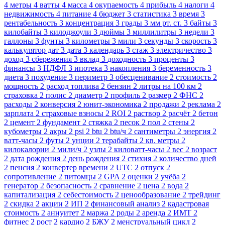
4
метры
4
ватты
4
масса
4
окупаемость
4
прибыль
4
налоги
4
недвижимость
4
питание
4
бюджет
3
статистика
3
время
3
рентабельность
3
концентрация
3
грады
3
мм рт. ст.
3
байты
3
килобайты
3
килоджоули
3
дюймы
3
миллилитры
3
недели
3
галлоны
3
фунты
3
километры
3
мили
3
секунды
3
скорость
3
калькулятор дат
3
дата
3
календарь
3
стаж
3
электричество
3
доход
3
сбережения
3
вклад
3
доходность
3
проценты
3
финансы
3
НДФЛ
3
ипотека
3
накопления
3
беременность
3
диета
3
похудение
3
периметр
3
обесценивание
2
стоимость
2
мощность
2
расход топлива
2
бензин
2
литры на 100 км
2
страховка
2
полис
2
диаметр
2
профиль
2
размер
2
ФНС
2
расходы
2
конверсия
2
юнит-экономика
2
продажи
2
реклама
2
зарплата
2
страховые взносы
2
ROI
2
раствор
2
расчёт
2
бетон
2
цемент
2
фундамент
2
стяжка
2
песок
2
пол
2
стены
2
кубометры
2
акры
2
psi
2
btu
2
btu/ч
2
сантиметры
2
энергия
2
ватт-часы
2
футы
2
унции
2
терабайты
2
кв. метры
2
килокалории
2
мили/ч
2
узлы
2
киловатт-часы
2
вес
2
возраст
2
дата рождения
2
день рождения
2
стихия
2
количество дней
2
пенсия
2
конвертер времени
2
UTC
2
отпуск
2
сопротивление
2
питомцы
2
GPA
2
оценки
2
учёба
2
генератор
2
безопасность
2
сравнение
2
цена
2
вода
2
капитализация
2
себестоимость
2
ценообразование
2
трейдинг
2
скидка
2
акции
2
ИП
2
финансовый анализ
2
кадастровая
стоимость
2
аннуитет
2
маржа
2
роды
2
аренда
2
ИМТ
2
фитнес
2
рост
2
кардио
2
БЖУ
2
менструальный цикл
2