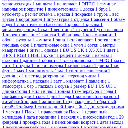
теплоизоляция
1
минвата
1
пенопласт
1
ЭППС
1
ламинат
1
напольное покрытие
1
пиломатериалы
1
доска
1
брус
1
кубометр
1
расчёт объёма
1
краска
1
покраска
1
труба
1
вес
трубы
1
водопровод
1
штукатурка
1
отделка
1
бассейн
1
объём
воды
1
строительство бассейна
1
кровля
1
крыша
1
металлочерепица
1
скат
1
лестница
1
ступени
1
угол наклона
1
проектирование
1
плитка
1
облицовка
1
керамогранит
1
обои
1
рулоны
1
комната
1
окна
1
стеклопакет
1
остекление
1
площадь окон
1
пластиковые окна
1
угол
1
сотки
1
метры
квадратные
1
биты
1
одежда
1
EU US UK
1
XS XL
1
цвет
1
HEX
1
RGB
1
HSL
1
кухня
1
рецепт
1
ложки
1
караты
1
стаканы
1
данные
1
обороты
1
электронвольты
1
MPG
1
км на
литр
1
стоуны
1
кв. километры
1
килопаскали
1
длина
1
кв.
футы
1
мах
1
миллиметры
1
м/с
1
системы счисления
1
двоичная
1
шестнадцатеричная
1
перевод числа
1
информатика
1
паскали
1
ватт
1
киловатт
1
давление
1
атмосфера
1
бар
1
паскаль
1
обувь
1
размер EU
1
US UK
1
длина стопы
1
мили в час
1
тонны
1
температура
1
ярды
1
прибавить дни
1
срок
1
дни
1
годы
1
восточный гороскоп
1
китайский зодиак
1
животное
1
год рождения
1
обратный
отсчёт
1
таймер
1
сколько дней
1
дедлайн
1
дни между датами
1
месяцы
1
Пасха
1
православная Пасха
1
церковный
календарь
1
дата праздника
1
пасхалия
1
високосный год
1
29
февраля
1
проверка года
1
пенсионный возраст
1
дата выхода
1
пенсионная реформа
1
часовые пояса
1
московское время
1