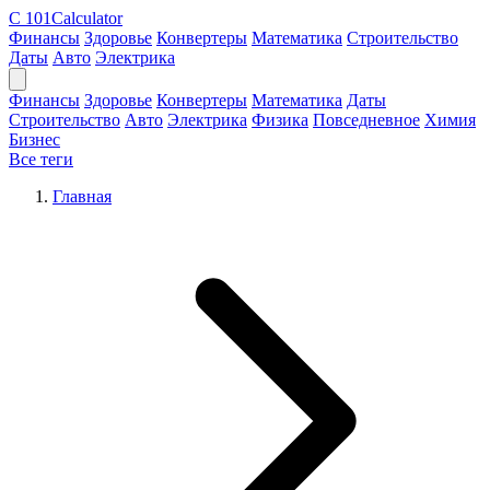
C
101Calculator
Финансы
Здоровье
Конвертеры
Математика
Строительство
Даты
Авто
Электрика
Финансы
Здоровье
Конвертеры
Математика
Даты
Строительство
Авто
Электрика
Физика
Повседневное
Химия
Бизнес
Все теги
Главная