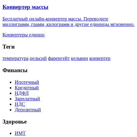
Конвертер массы
Бесплатный онлайн-конвертер массы. Переводите
миллиграмм, грамм, килограмм и другие единицы мгновенно.
Конвертеры единиц
Теги
температура
цельсий
фаренгейт
кельвин
конвертер
Финансы
Ипотечный
Кредитный
НДФЛ
Зарплатный
НДС
Депозитный
Здоровье
ИМТ