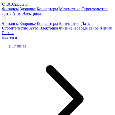
C
101Calculator
Финансы
Здоровье
Конвертеры
Математика
Строительство
Даты
Авто
Электрика
Финансы
Здоровье
Конвертеры
Математика
Даты
Строительство
Авто
Электрика
Физика
Повседневное
Химия
Бизнес
Все теги
Главная