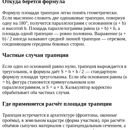
Откуда берётся формула
Формулу площади трапеции легко понять геометрически.
Если мысленно сложить две одинаковые трапеции, повернув
одну на 180°, получится параллелограмм с основанием (a + b)
и высотой h. Площадь параллелограмма равна (a + b) × h, а
площадь одной трапеции — ровно половина. Выражение (a +
b) / 2 иногда называют средней линией трапеции — отрезком,
соединяющим середины боковых сторон.
Частные случаи трапеции
Если одно из оснований равно нулю, трапеция вырождается в
треугольник, и формула даёт S = b × h / 2 — стандартную
формулу площади треугольника. Если оба основания равны (a
= b), фигура становится прямоугольником или
параллелограммом, и S = a × h. Калькулятор корректно
обрабатывает оба частных случая.
Где применяется расчёт площади трапеции
Трапеция встречается в архитектуре (фронтоны, оконные
проёмы), в земельном кадастре (форма участков), при расчёте
объёмов сыпучих материалов с трапецеидальным сечением, а