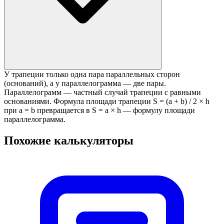
У трапеции только одна пара параллельных сторон
(оснований), а у параллелограмма — две пары.
Параллелограмм — частный случай трапеции с равными
основаниями. Формула площади трапеции S = (a + b) / 2 × h
при a = b превращается в S = a × h — формулу площади
параллелограмма.
Похожие калькуляторы