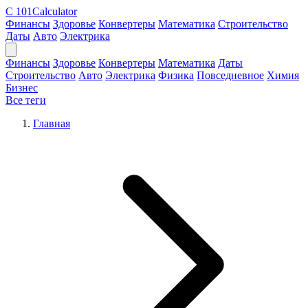
C
101Calculator
Финансы
Здоровье
Конвертеры
Математика
Строительство
Даты
Авто
Электрика
Финансы
Здоровье
Конвертеры
Математика
Даты
Строительство
Авто
Электрика
Физика
Повседневное
Химия
Бизнес
Все теги
Главная