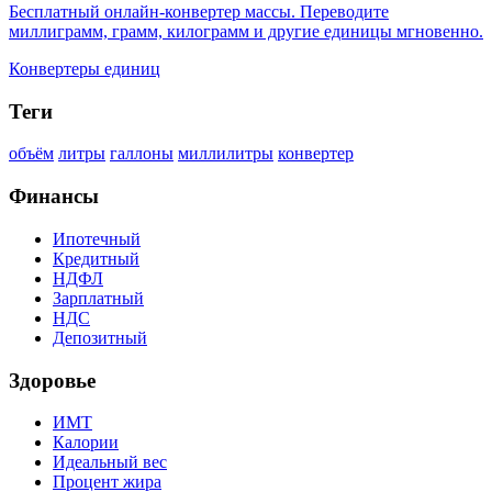
Бесплатный онлайн-конвертер массы. Переводите
миллиграмм, грамм, килограмм и другие единицы мгновенно.
Конвертеры единиц
Теги
объём
литры
галлоны
миллилитры
конвертер
Финансы
Ипотечный
Кредитный
НДФЛ
Зарплатный
НДС
Депозитный
Здоровье
ИМТ
Калории
Идеальный вес
Процент жира