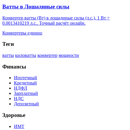
Ватты в Лошадиные силы
Конвертер ватты (Вт) в лошадиные силы (л.с.). 1 Вт =
0.0013410219 л.с.. Точный расчёт онлайн.
Конвертеры единиц
Теги
ватты
киловатты
конвертер
мощности
Финансы
Ипотечный
Кредитный
НДФЛ
Зарплатный
НДС
Депозитный
Здоровье
ИМТ