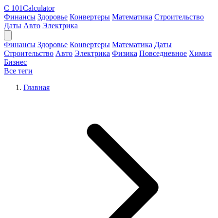
C
101Calculator
Финансы
Здоровье
Конвертеры
Математика
Строительство
Даты
Авто
Электрика
Финансы
Здоровье
Конвертеры
Математика
Даты
Строительство
Авто
Электрика
Физика
Повседневное
Химия
Бизнес
Все теги
Главная