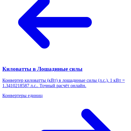
Киловатты в Лошадиные силы
Конвертер киловатты (кВт) в лошадиные силы (л.с.). 1 кВт =
1.3410218587 л.с.. Точный расчёт онлайн.
Конвертеры единиц