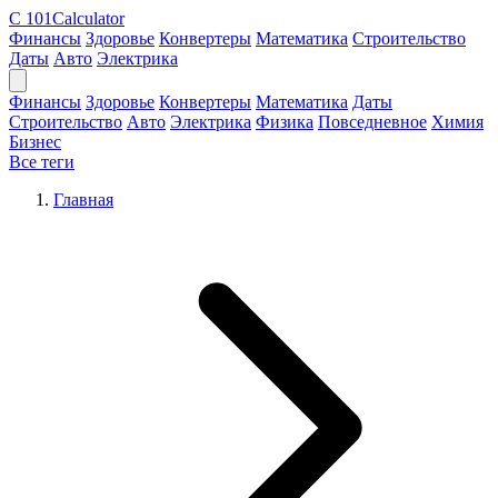
C
101Calculator
Финансы
Здоровье
Конвертеры
Математика
Строительство
Даты
Авто
Электрика
Финансы
Здоровье
Конвертеры
Математика
Даты
Строительство
Авто
Электрика
Физика
Повседневное
Химия
Бизнес
Все теги
Главная