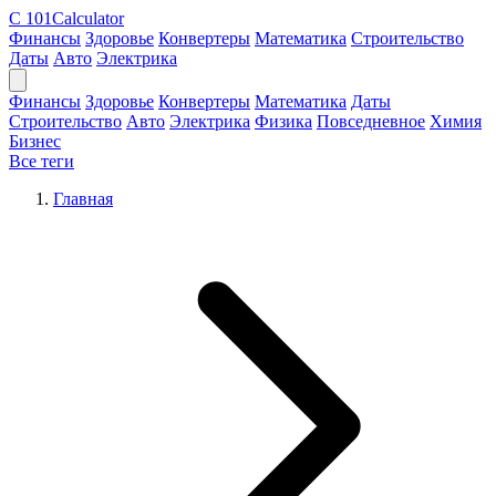
C
101Calculator
Финансы
Здоровье
Конвертеры
Математика
Строительство
Даты
Авто
Электрика
Финансы
Здоровье
Конвертеры
Математика
Даты
Строительство
Авто
Электрика
Физика
Повседневное
Химия
Бизнес
Все теги
Главная