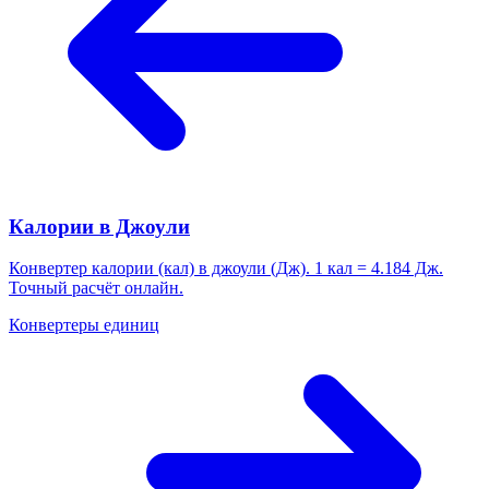
Калории в Джоули
Конвертер калории (кал) в джоули (Дж). 1 кал = 4.184 Дж.
Точный расчёт онлайн.
Конвертеры единиц