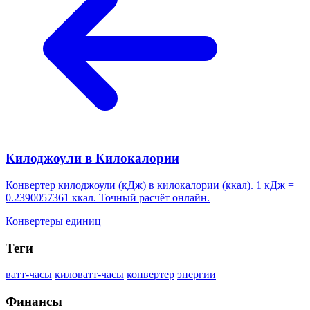
Килоджоули в Килокалории
Конвертер килоджоули (кДж) в килокалории (ккал). 1 кДж =
0.2390057361 ккал. Точный расчёт онлайн.
Конвертеры единиц
Теги
ватт-часы
киловатт-часы
конвертер
энергии
Финансы