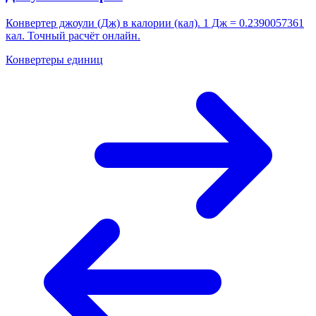
Конвертер джоули (Дж) в калории (кал). 1 Дж = 0.2390057361
кал. Точный расчёт онлайн.
Конвертеры единиц