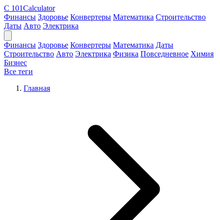
C
101Calculator
Финансы
Здоровье
Конвертеры
Математика
Строительство
Даты
Авто
Электрика
Финансы
Здоровье
Конвертеры
Математика
Даты
Строительство
Авто
Электрика
Физика
Повседневное
Химия
Бизнес
Все теги
Главная