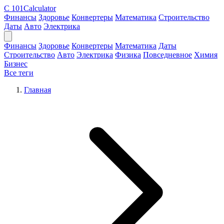
C
101Calculator
Финансы
Здоровье
Конвертеры
Математика
Строительство
Даты
Авто
Электрика
Финансы
Здоровье
Конвертеры
Математика
Даты
Строительство
Авто
Электрика
Физика
Повседневное
Химия
Бизнес
Все теги
Главная