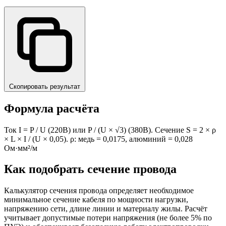
Скопировать результат
Формула расчёта
Ток I = P / U (220В) или P / (U × √3) (380В). Сечение S = 2 × ρ
× L × I / (U × 0,05). ρ: медь = 0,0175, алюминий = 0,028
Ом·мм²/м
Как подобрать сечение провода
Калькулятор сечения провода определяет необходимое
минимальное сечение кабеля по мощности нагрузки,
напряжению сети, длине линии и материалу жилы. Расчёт
учитывает допустимые потери напряжения (не более 5% по